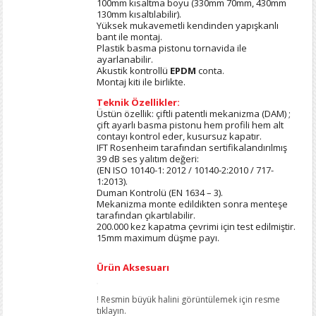
100mm kısaltma boyu (330mm 70mm, 430mm
130mm kısaltılabilir).
Yüksek mukavemetli kendinden yapışkanlı
bant ile montaj.
Plastik basma pistonu tornavida ile
ayarlanabilir.
Akustik kontrollü
EPDM
conta.
Montaj kiti ile birlikte.
Teknik Özellikler:
Üstün özellik: çiftli patentli mekanizma (DAM) ;
çift ayarlı basma pistonu hem profili hem alt
contayı kontrol eder, kusursuz kapatır.
IFT Rosenheim tarafından sertifikalandırılmış
39 dB ses yalıtım değeri:
(EN ISO 10140-1: 2012 / 10140-2:2010 / 717-
1:2013).
Duman Kontrolü (EN 1634 – 3).
Mekanizma monte edildikten sonra menteşe
tarafından çıkartılabilir.
200.000 kez kapatma çevrimi için test edilmiştir.
15mm maximum düşme payı.
Ürün Aksesuarı
! Resmin büyük halini görüntülemek için resme
tıklayın.