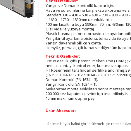
Genel Özellikler:
Yangın ve Duman kontrollü kapılar için.
Hava ve su akımlarına karşı ekstra koruma ve sı
Standart 330 – 430 – 530 – 630 – 730 – 830 – 930 
– 1630 – 1730 – 1830mm uzunluklarda.
100mm kısaltma boyu (330mm 70mm, 430mm 130mm 
Gizli vida ile yüzeye montaj.
Plastik basma pistonu: tornavida ile ayarlanabili
Prinç ikincil ayarlama pistonu: tornavida ile ayarl
Yangın dayanımlı
Silikon
conta.
Hemyüz, pervazlı, çift kanat ve diğer tüm kapı tipler
Teknik Özellikler:
Üstün özellik: çiftli patentli mekanizma ( DAM ) ;
hem alt contayı kontrol eder, kusursuz kapatır.
IFT Rosenheim tarafından sertifikalandırılmış 39 
(EN ISO 10140-1: 2012 / 10140-2:2010 / 717-1:2007)
Duman Kontrolü (EN 1634 – 3).
Yangın Kontrolü (EN 1634 – 1).
Mekanizma monte edildikten sonra menteşe tarafı
200.000 kez kapatma çevrimi için test edilmiştir.
15mm maximum düşme payı.
Ürün Aksesuarı
! Resmin büyük halini görüntülemek için resme tıklay