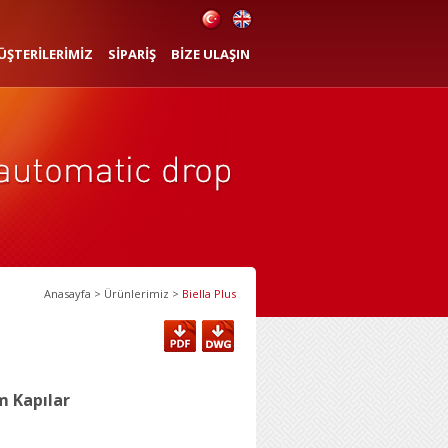
ÜŞTERİLERİMİZ
SİPARİŞ
BİZE ULAŞIN
Anasayfa
>
Ürünlerimiz
>
Biella Plus
 Kapılar